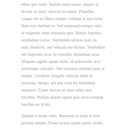
tellus quis nulla. Nullam enim massa, semper ut
dictum sit amet, ultricies eu massa. Phasellus
congue elit eu libero tempor volutpat id non tortor.
Nam non eleifend ex. Sed malesuada semper odio,
id vulputate enim venenatis quis. Mauris faucibus
vestibulum varius. Vestibulum ultrices justo eu
nunc hendrerit, sed vehicula leo dictum. Vestibulum
sed imperdiet arcu. In convallis elementum urna.
Aliquam sagittis sapien dolor, id sollicitudin arcu
scelerisque convallis. Sed tincidunt eleifend justo ac
finibus. Curabitur fringilla vehicula diam id
maximus. Integer sed sem vitae leo bibendum
venenatis. Etiam ultrices sit amet tellus non
faucibus. Nullam aliquet sapien quis lacus volutpat
faucibus eu id dui.
Quisque a lectus enim. Maecenas ut nulla et urna
pretium semper. Etiam lacinia ipsum purus, mollis