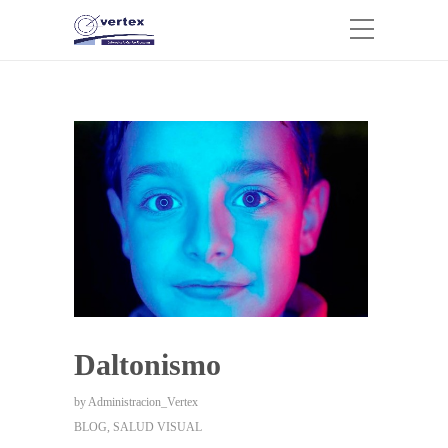
Daltonismo
by
Administracion_Vertex
BLOG
,
SALUD VISUAL