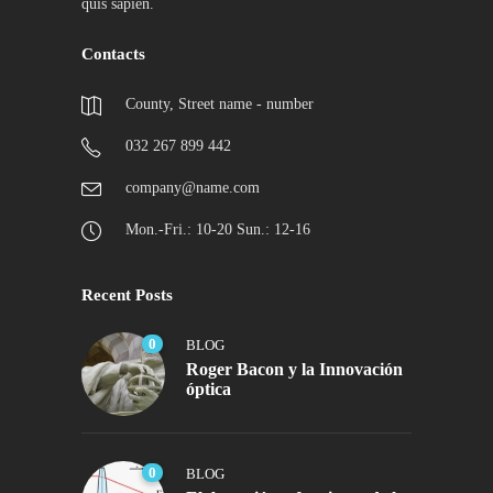
quis sapien.
Contacts
County, Street name - number
032 267 899 442
company@name.com
Mon.-Fri.: 10-20 Sun.: 12-16
Recent Posts
0
BLOG
Roger Bacon y la Innovación
óptica
0
BLOG